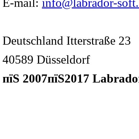
E-mail:
info@labrador-soft
Deutschland Itterstraße 23
40589 D
ü
sseldorf
пїЅ 2007пїЅ2017 Labrado